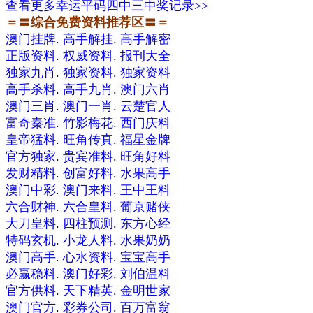
查看更多幸运平码四中三中奖记录>>
＝〓综合免费资料推荐区〓＝
澳门挂牌
.
高手解挂
.
高手解密
正版资料
.
权威资料
.
报刊大全
独家九肖
.
独家资料
.
独家资料
高手杀料
.
高手九肖
.
澳门六肖
澳门三肖
.
澳门一肖
.
云楚官人
富奇秦准
.
竹影梅花
.
西门庆料
皇帝猛料
.
旺角传真
.
福星金牌
官方独家
.
贵宾准料
.
旺角好料
发财精料
.
创富好料
.
水果高手
澳门中彩
.
澳门来料
.
王中王料
六合财神
.
六合皇料
.
葡京赌侠
大刀皇料
.
四柱预测
.
东方心经
特码玄机
.
小龙人料
.
水果奶奶
澳门高手
.
心水资料
.
宝宝高手
必赢稳料
.
澳门好彩
.
刘伯温料
官方供料
.
天下精英
.
金明世家
澳门官方
.
彩券公司
.
百万富翁