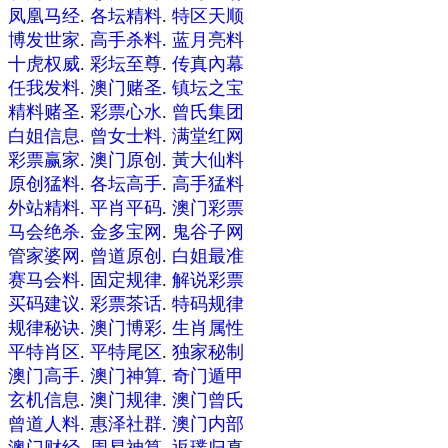
凤凰马经
.
各坛精料
.
特区天顺
博发世家
.
高手杀料
.
蓝月亮料
十虎权威
.
彩坛至尊
.
传真內幕
任我发料
.
澳门赌圣
.
镇坛之宝
精料赌圣
.
彩票心水
.
曾氏集团
白姐信息
.
曾女士料
.
满堂红网
彩票赢家
.
澳门原创
.
黃大仙料
原创猛料
.
各坛高手
.
高手猛料
外站精料
.
平肖平码
.
澳门彩票
马会绝杀
.
金多宝网
.
鬼谷子网
管家婆网
.
曾道原创
.
白姐最准
赛马会料
.
固定规律
.
解说彩票
买码建议
.
彩票茶话
.
特码规律
规律秘诀
.
澳门博彩
.
生肖属性
平特肖区
.
平特尾区
.
独家秘制
澳门高手
.
澳门神算
.
奇门遁甲
玄机信息
.
澳门规律
.
澳门曾氏
曾道人料
.
惠泽社群
.
澳门内部